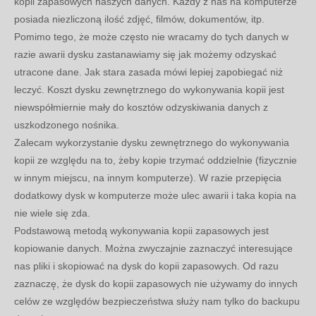
kopii zapasowych naszych danych. Każdy z nas na komputerze
posiada niezliczoną ilość zdjęć, filmów, dokumentów, itp.
Pomimo tego, że może często nie wracamy do tych danych w
razie awarii dysku zastanawiamy się jak możemy odzyskać
utracone dane. Jak stara zasada mówi lepiej zapobiegać niż
leczyć. Koszt dysku zewnętrznego do wykonywania kopii jest
niewspółmiernie mały do kosztów odzyskiwania danych z
uszkodzonego nośnika.
Zalecam wykorzystanie dysku zewnętrznego do wykonywania
kopii ze względu na to, żeby kopie trzymać oddzielnie (fizycznie
w innym miejscu, na innym komputerze). W razie przepięcia
dodatkowy dysk w komputerze może ulec awarii i taka kopia na
nie wiele się zda.
Podstawową metodą wykonywania kopii zapasowych jest
kopiowanie danych. Można zwyczajnie zaznaczyć interesujące
nas pliki i skopiować na dysk do kopii zapasowych. Od razu
zaznaczę, że dysk do kopii zapasowych nie używamy do innych
celów ze względów bezpieczeństwa służy nam tylko do backupu