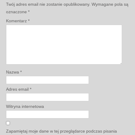
Twój adres email nie zostanie opublikowany.
Wymagane pola są
oznaczone
*
Komentarz
*
Nazwa
*
Adres email
*
Witryna internetowa
Zapamiętaj moje dane w tej przeglądarce podczas pisania